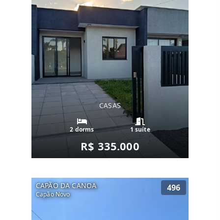
CASAS
2 dorms
1 suíte
R$ 335.000
CAPÃO DA CANOA
496
Capão Novo