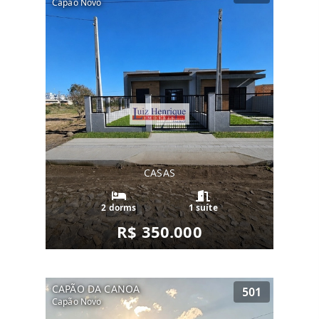
Capão Novo
CASAS
2 dorms
1 suíte
R$ 350.000
CAPÃO DA CANOA
501
Capão Novo