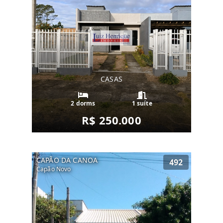
CASAS
2 dorms
1 suíte
R$ 250.000
CAPÃO DA CANOA
492
Capão Novo