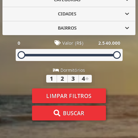
CIDADES
BAIRROS
0
Valor (R$)
2.540.000
Dormitórios
1
2
3
4
+
LIMPAR FILTROS
BUSCAR