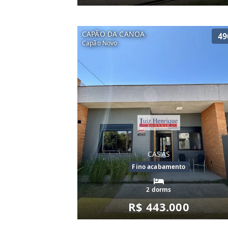
CAPÃO DA CANOA
49
Capão Novo
CASAS
Fino acabamento
2 dorms
R$ 443.000