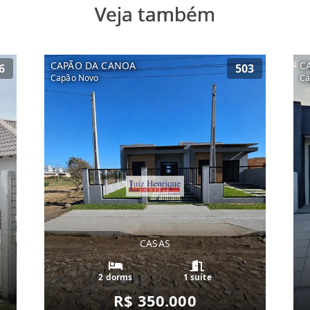
Veja também
CAPÃO DA CANOA
C
6
503
Capão Novo
Ca
CASAS
2 dorms
1 suíte
R$ 350.000