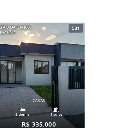
APÃO DA CANOA
501
pão Novo
CASAS
2 dorms
1 suíte
R$ 335.000