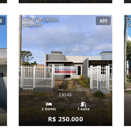
CAPÃO DA CANOA
C
6
495
Capão Novo
Ca
CASAS
2 dorms
1 suíte
R$ 250.000