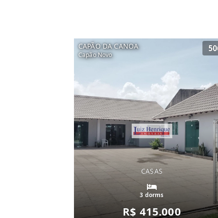
CAPÃO DA CANOA
50
Capão Novo
CASAS
3 dorms
R$ 415.000