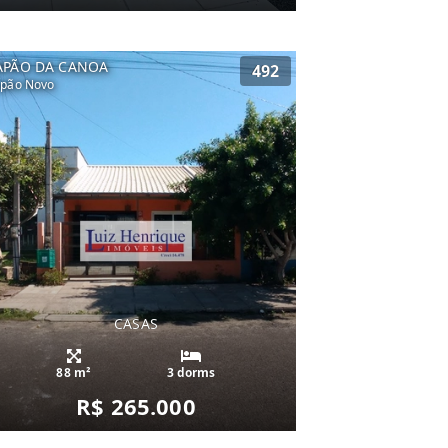
APÃO DA CANOA
492
pão Novo
CASAS
88 m²
3 dorms
R$ 265.000