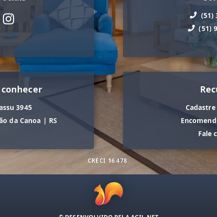
(51)
(51) 
 conhecer
Rec
assu 3945
Cadastre
ão da Canoa
|
RS
Encomende
Fale 
CRECI
16.478