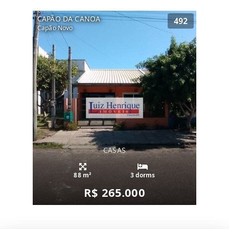
CAPÃO DA CANOA
492
Capão Novo
CASAS
88 m²
3 dorms
R$ 265.000