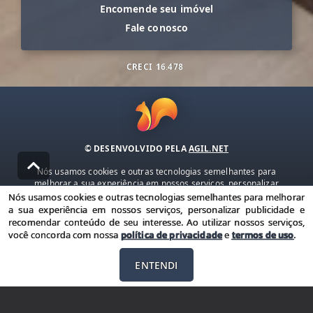
Encomende seu imóvel
Fale conosco
CRECI
16.478
© DESENVOLVIDO PELA
AGIL.NET
Nós usamos cookies e outras tecnologias semelhantes para
melhorar a sua experiência em nossos serviços, personalizar
publicidade e recomendar conteúdo de seu interesse. Ao utilizar
Nós usamos cookies e outras tecnologias semelhantes para melhorar
nossos serviços, você concorda com nossa política de privacidade e
a sua experiência em nossos serviços, personalizar publicidade e
termos de uso.
recomendar conteúdo de seu interesse. Ao utilizar nossos serviços,
você concorda com nossa
política de privacidade
e
termos de uso
.
Política de Privacidade
Termos de uso
ENTENDI