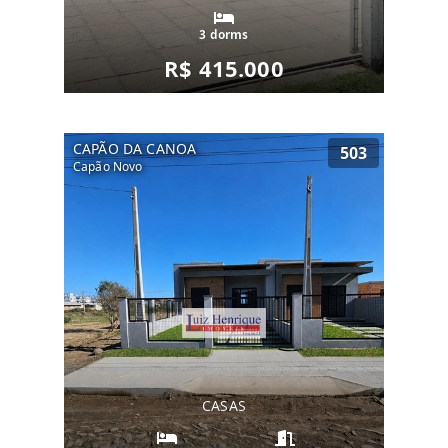
3 dorms
R$ 415.000
CAPÃO DA CANOA
503
Capão Novo
CASAS