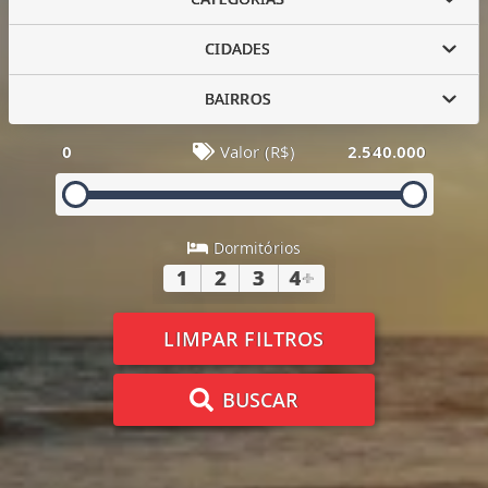
CIDADES
BAIRROS
0
Valor (R$)
2.540.000
Dormitórios
1
2
3
4
+
LIMPAR FILTROS
BUSCAR