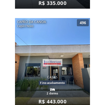
R$ 335.000
CAPÃO DA CANOA
496
Capão Novo
CASAS
Fino acabamento
2 dorms
R$ 443.000