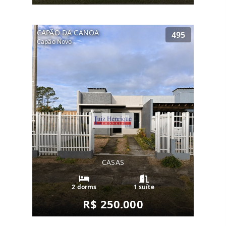
CAPÃO DA CANOA
495
Capão Novo
CASAS
2 dorms
1 suíte
R$ 250.000