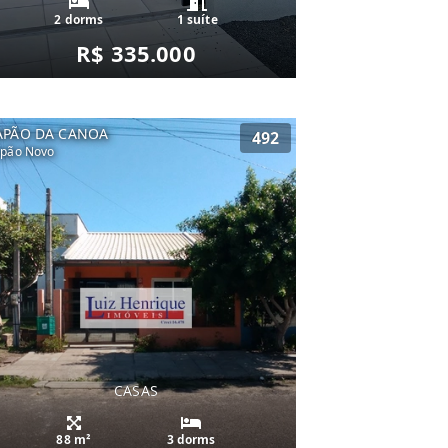
2 dorms
1 suíte
R$ 335.000
APÃO DA CANOA
492
pão Novo
CASAS
88 m²
3 dorms