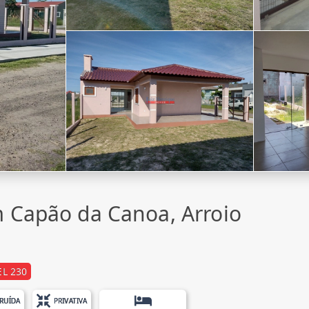
 Capão da Canoa, Arroio
L 230
RUÍDA
PRIVATIVA