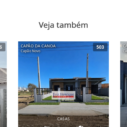
Veja também
CAPÃO DA CANOA
C
6
503
Capão Novo
Ca
CASAS