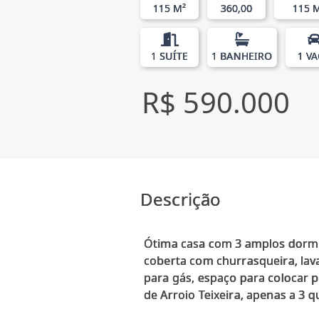
115 M²
360,00
115 
1 SUÍTE
1 BANHEIRO
1 V
R$ 590.000
Descrição
Ótima casa com 3 amplos dormitó
coberta com churrasqueira, lavan
para gás, espaço para colocar p