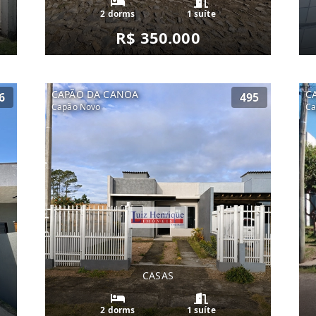
2 dorms
1 suíte
R$ 350.000
CAPÃO DA CANOA
C
6
495
Capão Novo
Ca
CASAS
2 dorms
1 suíte