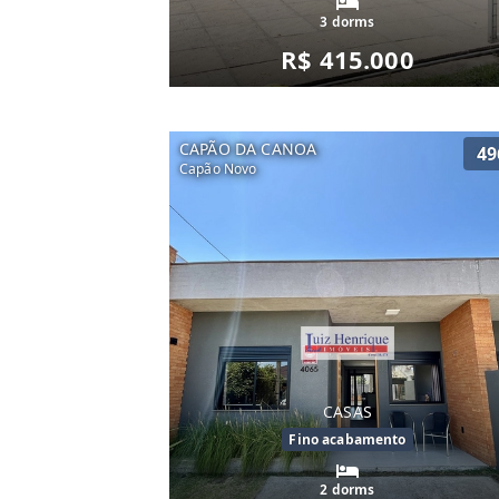
3 dorms
R$ 415.000
CAPÃO DA CANOA
49
Capão Novo
CASAS
Fino acabamento
2 dorms