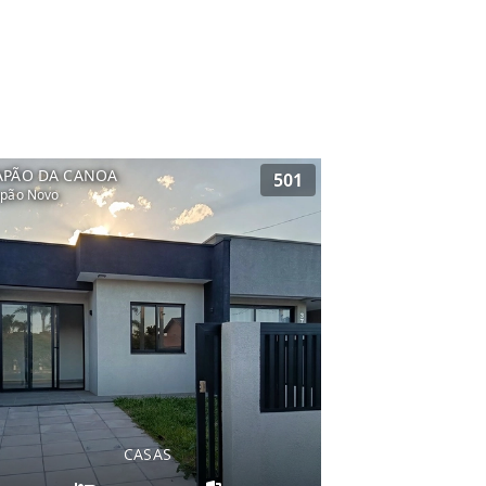
APÃO DA CANOA
501
pão Novo
CASAS