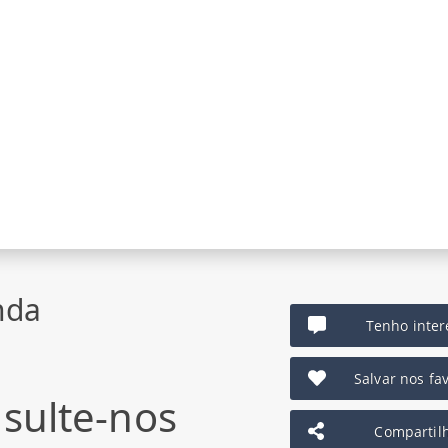
nda
Tenho inter
Salvar nos fav
sulte-nos
Compartil