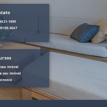
ntato
 3621-1690
98109-3047
ursos
 seu imóvel
 seu imóvel
conosco