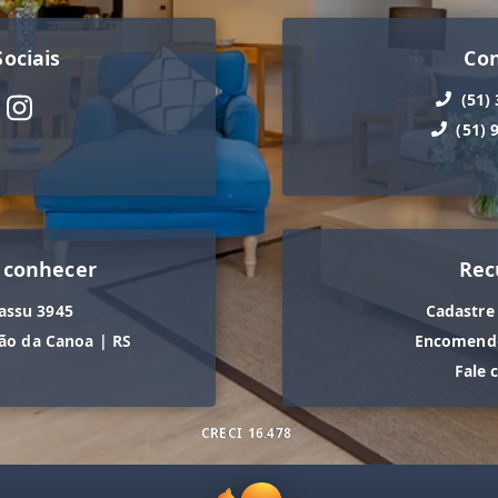
ociais
Co
(51)
(51) 
 conhecer
Rec
assu 3945
Cadastre
ão da Canoa
|
RS
Encomende
Fale 
CRECI
16.478