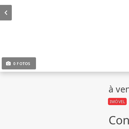
0 FOTOS
à ve
IMÓVEL
Con