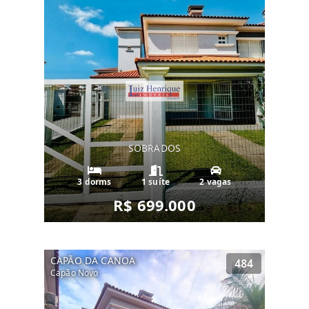
SOBRADOS
3 dorms
1 suíte
2 vagas
R$ 699.000
CAPÃO DA CANOA
484
Capão Novo