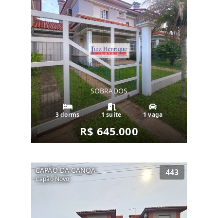
SOBRADOS
3 dorms
1 suíte
1 vaga
R$ 645.000
CAPÃO DA CANOA
443
Capão Novo