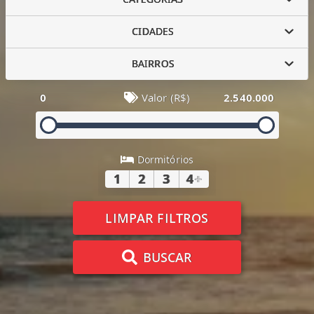
CIDADES
BAIRROS
0
Valor (R$)
2.540.000
Dormitórios
1
2
3
4
+
LIMPAR FILTROS
BUSCAR