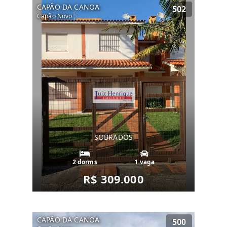
CAPÃO DA CANOA
502
Capão Novo
SOBRADOS
2 dorms
1 vaga
R$ 309.000
CAPÃO DA CANOA
500