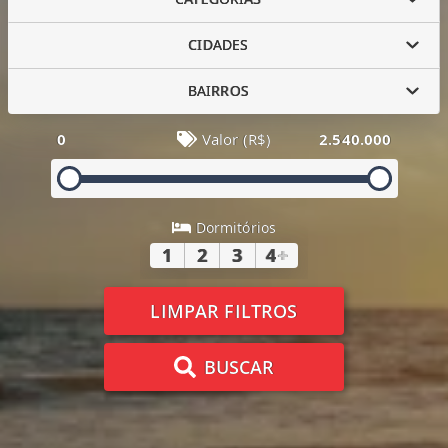
CIDADES
BAIRROS
0
Valor (R$)
2.540.000
Dormitórios
1
2
3
4
+
LIMPAR FILTROS
BUSCAR