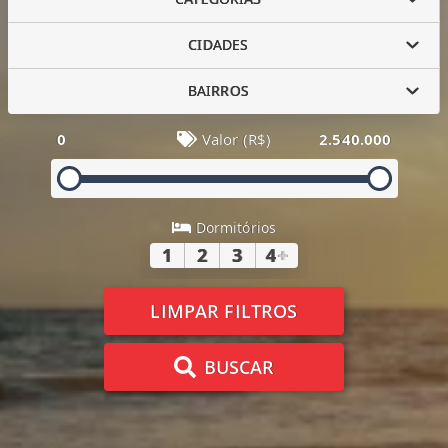
CIDADES
BAIRROS
0
Valor (R$)
2.540.000
Dormitórios
1
2
3
4
+
LIMPAR FILTROS
BUSCAR