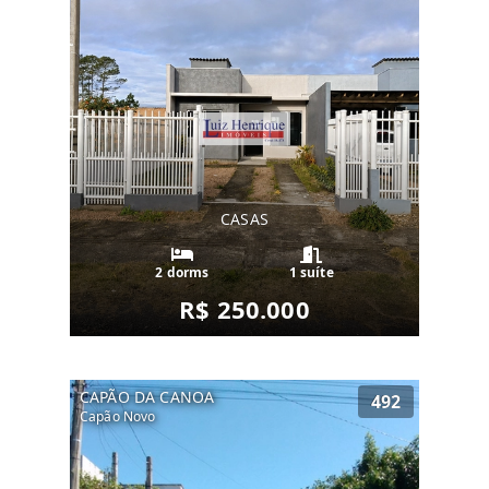
CASAS
2 dorms
1 suíte
R$ 250.000
CAPÃO DA CANOA
492
Capão Novo