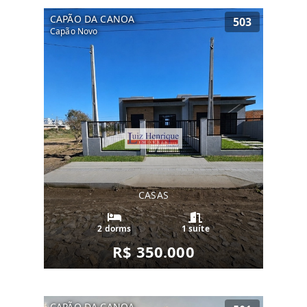
CAPÃO DA CANOA
503
Capão Novo
CASAS
2 dorms
1 suíte
R$ 350.000
CAPÃO DA CANOA