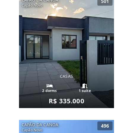
501
Capão Novo
CASAS
2 dorms
1 suíte
R$ 335.000
CAPÃO DA CANOA
496
Capão Novo