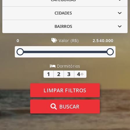
CIDADES
BAIRROS
0
Valor (R$)
2.540.000
Dormitórios
1
2
3
4
+
LIMPAR FILTROS
BUSCAR