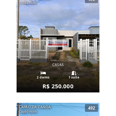
Capão Novo
CASAS
2 dorms
1 suíte
R$ 250.000
CAPÃO DA CANOA
492
Capão Novo