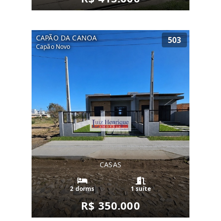
CAPÃO DA CANOA
503
Capão Novo
CASAS
2 dorms
1 suíte
R$ 350.000