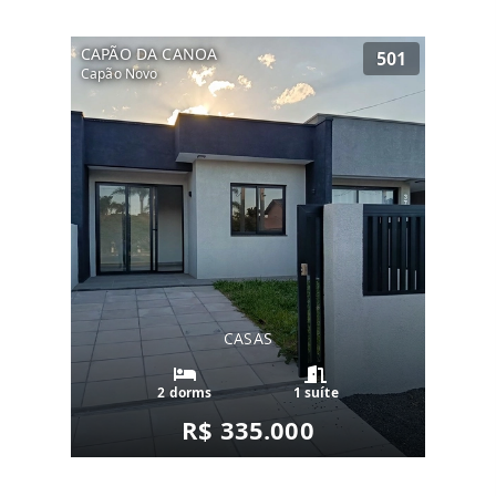
CAPÃO DA CANOA
501
Capão Novo
CASAS
2 dorms
1 suíte
R$ 335.000