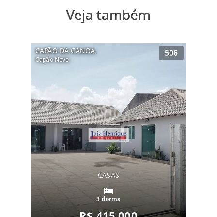
Veja também
CAPÃO DA CANOA
506
Capão Novo
CASAS
3 dorms
R$ 415.000