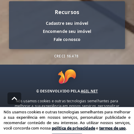
Recursos
Cadastre seu imóvel
Encomende seu imóvel
Fale conosco
CRECI
16.478
© DESENVOLVIDO PELA
AGIL.NET
Nós usamos cookies e outras tecnologias semelhantes para
melhorar a sua experiência em nossos serviços, personalizar
publicidade e recomendar conteúdo de seu interesse. Ao utilizar
Nós usamos cookies e outras tecnologias semelhantes para melhorar
nossos serviços, você concorda com nossa política de privacidade e
a sua experiência em nossos serviços, personalizar publicidade e
termos de uso.
recomendar conteúdo de seu interesse. Ao utilizar nossos serviços,
você concorda com nossa
política de privacidade
e
termos de uso
.
Política de Privacidade
Termos de uso