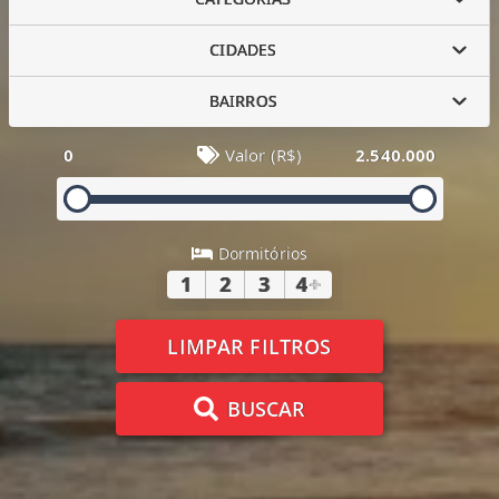
CIDADES
BAIRROS
0
Valor (R$)
2.540.000
Dormitórios
1
2
3
4
+
LIMPAR FILTROS
BUSCAR