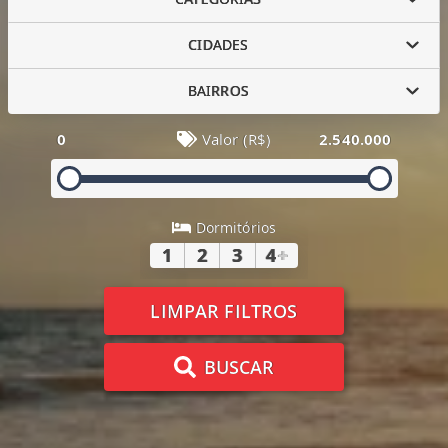
CIDADES
BAIRROS
0
Valor (R$)
2.540.000
Dormitórios
1
2
3
4
+
LIMPAR FILTROS
BUSCAR