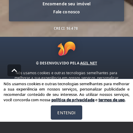
Encomende seu imóvel
Fale conosco
CRECI
16.478
© DESENVOLVIDO PELA
AGIL.NET
Nós usamos cookies e outras tecnologias semelhantes para
melhorar a sua experiência em nossos serviços, personalizar
publicidade e recomendar conteúdo de seu interesse. Ao utilizar
Nós usamos cookies e outras tecnologias semelhantes para melhorar
nossos serviços, você concorda com nossa política de privacidade e
a sua experiência em nossos serviços, personalizar publicidade e
termos de uso.
recomendar conteúdo de seu interesse. Ao utilizar nossos serviços,
você concorda com nossa
política de privacidade
e
termos de uso
.
Política de Privacidade
Termos de uso
ENTENDI