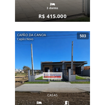
3 dorms
R$ 415.000
CAPÃO DA CANOA
503
Capão Novo
CASAS