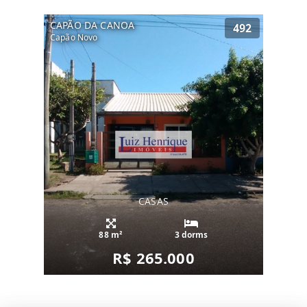
CAPÃO DA CANOA
492
Capão Novo
CASAS
88 m²
3 dorms
R$ 265.000