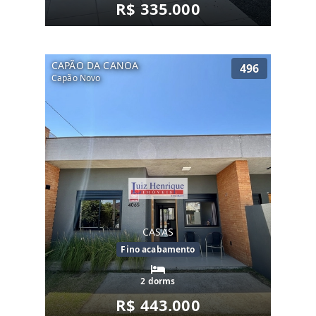
R$ 335.000
CAPÃO DA CANOA
496
Capão Novo
CASAS
Fino acabamento
2 dorms
R$ 443.000