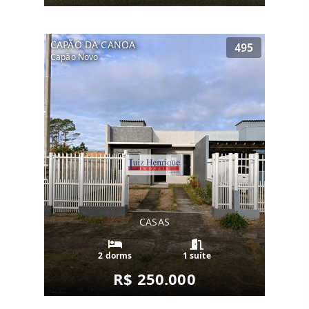
CAPÃO DA CANOA
495
Capão Novo
CASAS
2 dorms
1 suíte
R$ 250.000