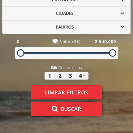
CIDADES
BAIRROS
0
Valor (R$)
2.540.000
Dormitórios
1
2
3
4
+
LIMPAR FILTROS
BUSCAR