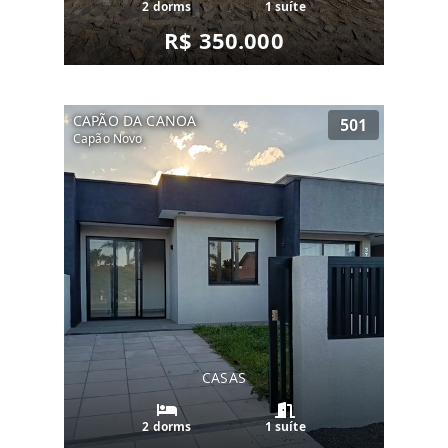
2 dorms
1 suíte
R$ 350.000
CAPÃO DA CANOA
501
Capão Novo
CASAS
2 dorms
1 suíte