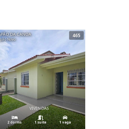
APÃO DA CANOA
465
pão Novo
VIVENDAS
2 dorms
1 suíte
1 vaga