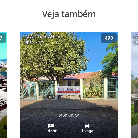
Veja também
CAPÃO DA CANOA
C
7
490
Capão Novo
Ca
VIVENDAS
1 dorm
1 vaga