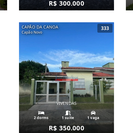
R$ 300.000
CAPÃO DA CANOA
333
Capão Novo
VIVENDAS
2 dorms
1 suíte
1 vaga
R$ 350.000