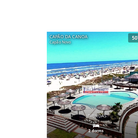
CAPÃO DA CANOA
50
Capão Novo
VIVENDAS
2 dorms