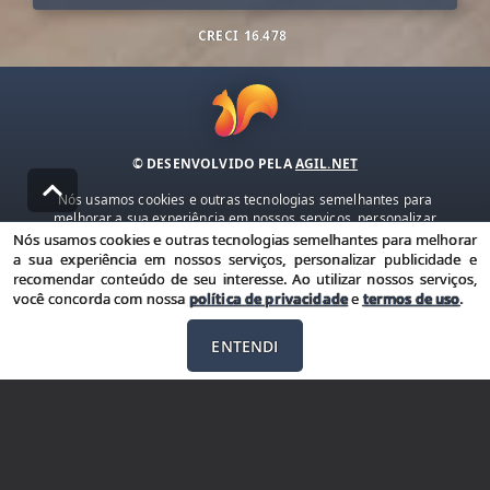
CRECI
16.478
© DESENVOLVIDO PELA
AGIL.NET
Nós usamos cookies e outras tecnologias semelhantes para
melhorar a sua experiência em nossos serviços, personalizar
publicidade e recomendar conteúdo de seu interesse. Ao utilizar
Nós usamos cookies e outras tecnologias semelhantes para melhorar
nossos serviços, você concorda com nossa política de privacidade e
a sua experiência em nossos serviços, personalizar publicidade e
termos de uso.
recomendar conteúdo de seu interesse. Ao utilizar nossos serviços,
você concorda com nossa
política de privacidade
e
termos de uso
.
Política de Privacidade
Termos de uso
ENTENDI