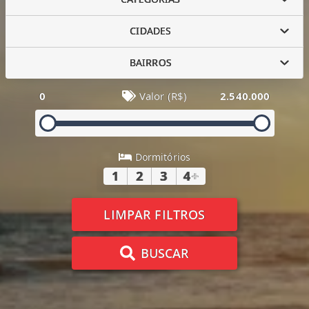
CIDADES
BAIRROS
0
Valor (R$)
2.540.000
Dormitórios
1
2
3
4
+
LIMPAR FILTROS
BUSCAR