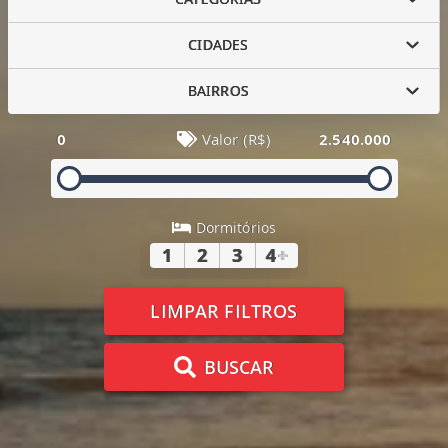
CIDADES
BAIRROS
0
Valor (R$)
2.540.000
Dormitórios
1
2
3
4
+
LIMPAR FILTROS
BUSCAR