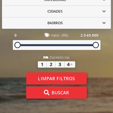
CIDADES
BAIRROS
0
Valor (R$)
2.540.000
Dormitórios
1
2
3
4
+
LIMPAR FILTROS
BUSCAR