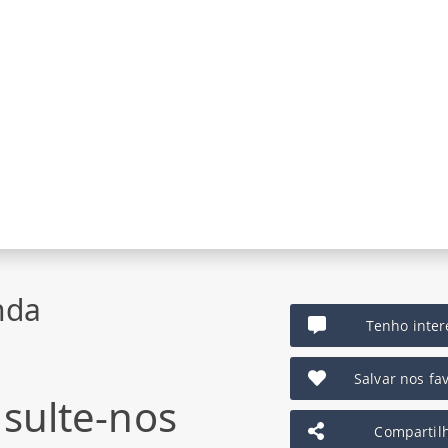
nda
Tenho inter
Salvar nos fav
sulte-nos
Compartil