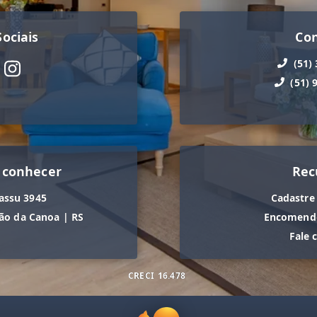
ociais
Co
(51)
(51) 
 conhecer
Rec
assu 3945
Cadastre
ão da Canoa
|
RS
Encomende
Fale 
CRECI
16.478