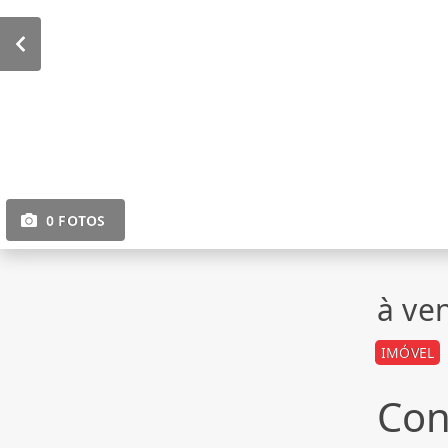
0 FOTOS
à ve
IMÓVEL
Con