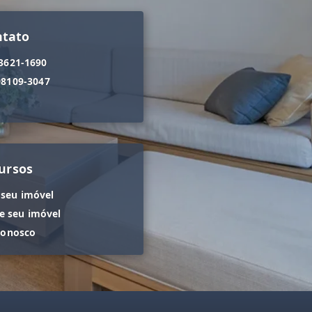
ntato
 3621-1690
98109-3047
ursos
 seu imóvel
 seu imóvel
conosco