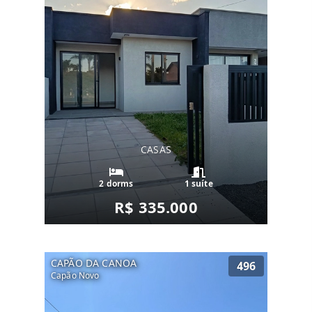
CASAS
2 dorms
1 suíte
R$ 335.000
CAPÃO DA CANOA
496
Capão Novo