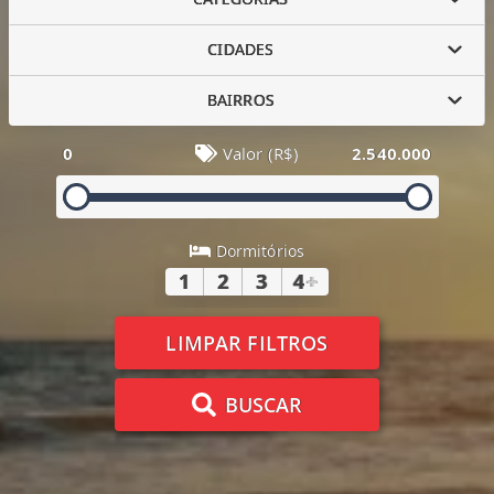
CIDADES
BAIRROS
0
Valor (R$)
2.540.000
Dormitórios
1
2
3
4
+
LIMPAR FILTROS
BUSCAR