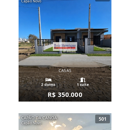
Capão Novo
CASAS
2 dorms
1 suíte
R$ 350.000
CAPÃO DA CANOA
501
Capão Novo