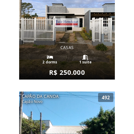
CASAS
2 dorms
1 suíte
R$ 250.000
CAPÃO DA CANOA
492
Capão Novo