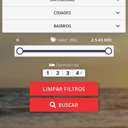
CIDADES
BAIRROS
0
Valor (R$)
2.540.000
Dormitórios
1
2
3
4
+
LIMPAR FILTROS
BUSCAR