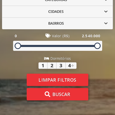
CIDADES
BAIRROS
0
Valor (R$)
2.540.000
Dormitórios
1
2
3
4
+
LIMPAR FILTROS
BUSCAR