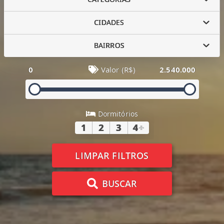
CIDADES
BAIRROS
0
Valor (R$)
2.540.000
Dormitórios
1
2
3
4
+
LIMPAR FILTROS
BUSCAR