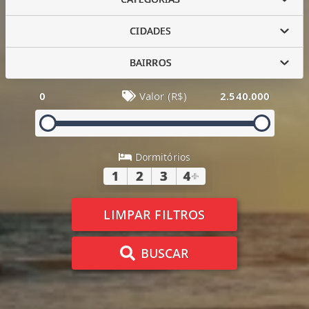
CIDADES
BAIRROS
0
Valor (R$)
2.540.000
Dormitórios
1
2
3
4
+
LIMPAR FILTROS
BUSCAR